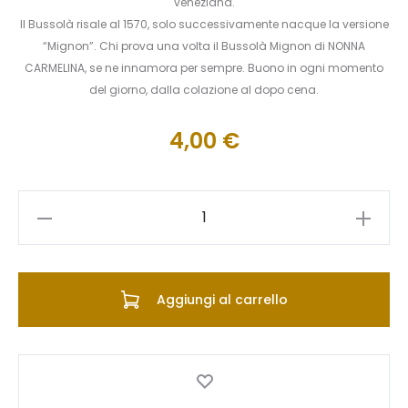
veneziana.
Il Bussolà risale al 1570, solo successivamente nacque la versione
“Mignon”. Chi prova una volta il Bussolà Mignon di NONNA
CARMELINA, se ne innamora per sempre. Buono in ogni momento
del giorno, dalla colazione al dopo cena.
4,00
€
Bussolà
Mignon
al
Cioccolato
Aggiungi al carrello
250g
quantità