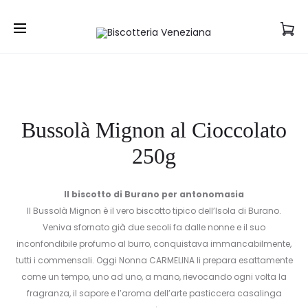
Prod
BUSSOLÀ
ZALETI
Home
Biscotti
Bussolà Mignon al Cioccolato
MIGNON
CON
navig
Bussolà Mignon al Cioccolato 250g
AL
CIOCCOL
CIOCCOL
250G
250G
Bussolà Mignon al Cioccolato
250g
Il biscotto di Burano per antonomasia
Il Bussolà Mignon è il vero biscotto tipico dell’Isola di Burano.
Veniva sfornato già due secoli fa dalle nonne e il suo
inconfondibile profumo al burro, conquistava immancabilmente,
tutti i commensali. Oggi Nonna CARMELINA li prepara esattamente
come un tempo, uno ad uno, a mano, rievocando ogni volta la
fragranza, il sapore e l’aroma dell’arte pasticcera casalinga