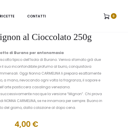
Produc
BUSSOLÀ
BUSSOLÀ
RICETTE
CONTATTI
MIGNON
MIGNON
0
naviga
AL
AL
CIOCCOLAT
CIOCCOLAT
ignon al Cioccolato 250g
250G
250G
scotto di Burano per antonomasia
biscotto tipico dell’Isola di Burano. Veniva sfornato già due
e il suo inconfondibile profumo al burro, conquistava
commensali. Oggi Nonna CARMELINA li prepara esattamente
 a mano, rievocando ogni volta la fragranza, il sapore e
ell’arte pasticcera casalinga veneziana.
olo successivamente nacque la versione “Mignon”. Chi prova
 di NONNA CARMELINA, se ne innamora per sempre. Buono in
 del giorno, dalla colazione al dopo cena.
4,00
€