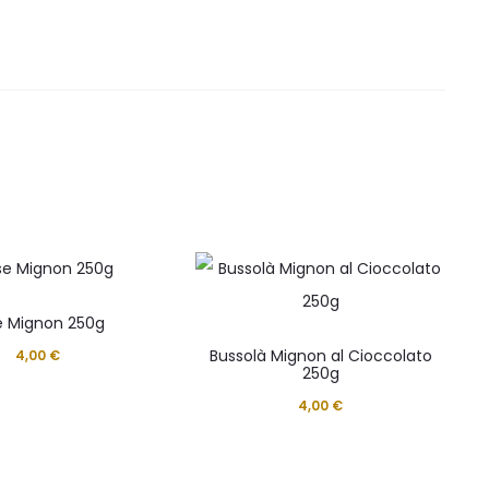
e Mignon 250g
Bussolà Mignon al Cioccolato
4,00
€
250g
4,00
€