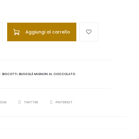
Aggiungi al carrello
E:
BISCOTTI
,
BUSSOLÀ MIGNON AL CIOCCOLATO
BOOK
TWITTER
PINTEREST