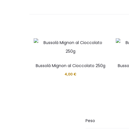
Bussolà Mignon al Cioccolato 250g
Busso
4,00
€
Peso