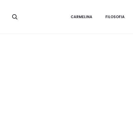
Home
Biscotti
Bussolà Mignon al Cioccolato
Bussolà Mig
Search
CARMELINA
FILOSOFIA