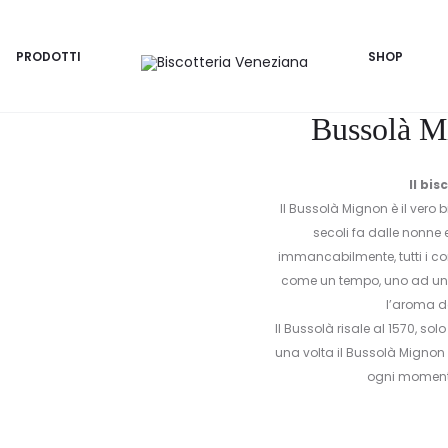
non al Cioccolato 250g
PRODOTTI
SHOP
Bussolà M
Il bi
Il Bussolà Mignon è il vero 
secoli fa dalle nonne 
immancabilmente, tutti i 
come un tempo, uno ad uno,
l’aroma d
Il Bussolà risale al 1570, s
una volta il Bussolà Mignon
ogni momento