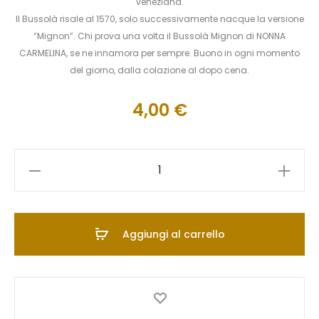
veneziana.
Il Bussolà risale al 1570, solo successivamente nacque la versione
“Mignon”. Chi prova una volta il Bussolà Mignon di NONNA
CARMELINA, se ne innamora per sempre. Buono in ogni momento
del giorno, dalla colazione al dopo cena.
4,00
€
Bussolà
Mignon
al
Cioccolato
Aggiungi al carrello
250g
quantità