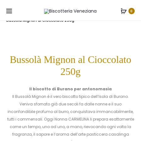
Prod
BUSSOLÀ
BUSSOLÀ
Home
Biscotti
Bussolà Mignon al Cioccolato
0
TRADIZIO
MIGNON
navig
Bussolà Mignon al Cioccolato 250g
500G
AL
CIOCCOL
250G
Bussolà Mignon al Cioccolato
250g
Il biscotto di Burano per antonomasia
Il Bussolà Mignon è il vero biscotto tipico dell’Isola di Burano.
Veniva sfornato già due secoli fa dalle nonne e il suo
inconfondibile profumo al burro, conquistava immancabilmente,
tutti i commensali. Oggi Nonna CARMELINA li prepara esattamente
come un tempo, uno ad uno, a mano, rievocando ogni volta la
fragranza, il sapore e l’aroma dell’arte pasticcera casalinga